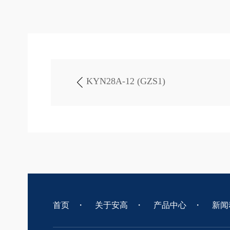
KYN28A-12 (GZS1)
首页
・
关于安高
・
产品中心
・
新闻