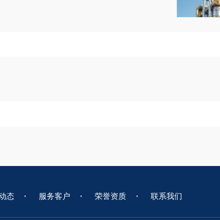
动态
・
服务客户
・
荣誉资质
・
联系我们